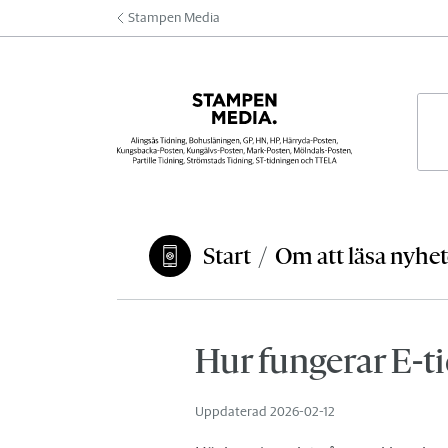
Hoppa till innehåll
Stampen Media
Här 
Start
/
Om att läsa nyhete
Du är här:
Hur fungerar E-t
Uppdaterad
2026-02-12