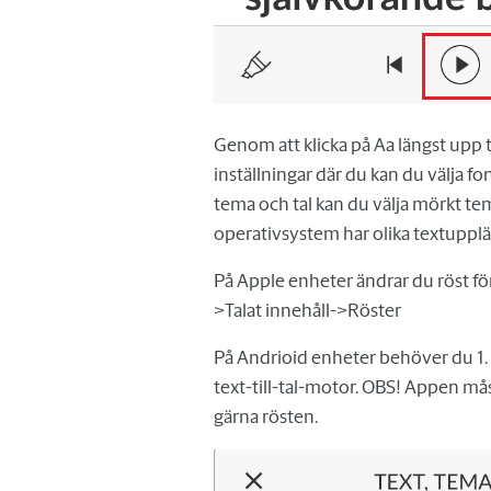
Genom att klicka på Aa längst upp t
inställningar där du kan du välja fon
tema och tal kan du välja mörkt tem
operativsystem har olika textupplä
På Apple enheter ändrar du röst f
>Talat innehåll->Röster
På Andrioid enheter behöver du 1. 
text-till-tal-motor. OBS! Appen mås
gärna rösten.