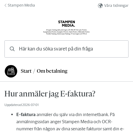
Hoppa till innehåll
Stampen Media
Våra tidningar
Här kan du söka svaret på din fråga
Start
/
Om betalning
Du är här:
Hur anmäler jag E-faktura?
Uppdaterad
2026-07-01
E-faktura
anmäler du själv via din internetbank. På
anmälningssidan anger Stampen Media och OCR-
nummer från någon av dina senaste fakturor samt din e-