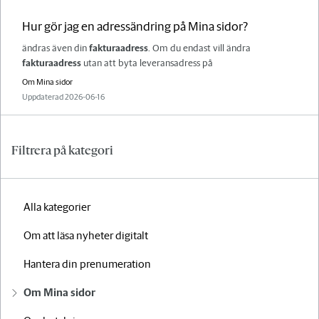
Hur gör jag en adressändring på Mina sidor?
ändras även din
fakturaadress
. Om du endast vill ändra
fakturaadress
utan att byta leveransadress på
Tillhör kategori:
Om Mina sidor
Uppdaterad
2026-06-16
Filtrera på kategori
Alla kategorier
Om att läsa nyheter digitalt
Hantera din prenumeration
Om Mina sidor