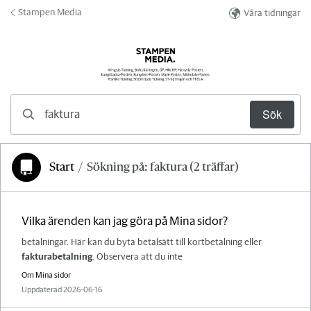
Hoppa till innehåll
Stampen Media
Våra tidningar
Här kan du söka svaret på din fråga
Sök
Start
/
Sökning på: faktura (2 träffar)
Du är här:
Vilka ärenden kan jag göra på Mina sidor?
betalningar. Här kan du byta betalsätt till kortbetalning eller
fakturabetalning
. Observera att du inte
Tillhör kategori:
Om Mina sidor
Uppdaterad
2026-06-16