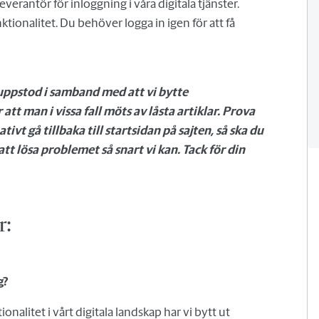
verantör för inloggning i våra digitala tjänster.
unktionalitet. Du behöver logga in igen för att få
m uppstod i samband med att vi bytte
att man i vissa fall möts av låsta artiklar. Prova
ivt gå tillbaka till startsidan på sajten, så ska du
att lösa problemet så snart vi kan. Tack för din
r:
g?
ionalitet i vårt digitala landskap har vi bytt ut