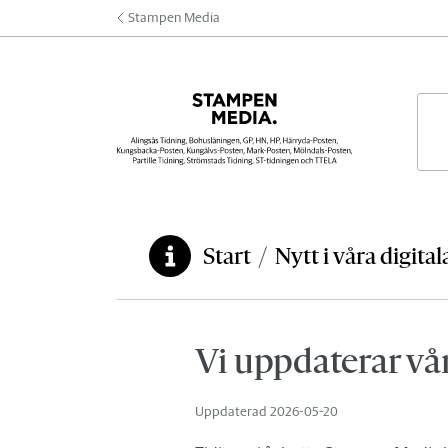
Hoppa till innehåll
Stampen Media
Här 
Start
/
Nytt i våra digital
Du är här:
Vi uppdaterar vå
Uppdaterad
2026-05-20