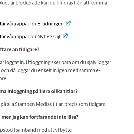
ookies är blockerade kan du hindras från att komma
ttar våra appar för E-tidningen.
ttar våra appar för Nyhetssajt.
ftare än tidigare?
har loggat in. Utloggning sker bara om du själv loggar
– och då loggar du enkelt in igen med samma e-
are.
 inloggning på flera olika titlar?
å alla Stampen Medias titlar, precis som tidigare.
 men jag kan fortfarande inte läsa?
 uppstod i samband med att vi bytte