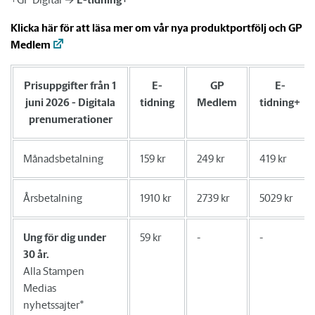
Klicka här för att läsa mer om vår nya produktportfölj och GP
Medlem
Prisuppgifter från 1
E-
GP
E-
juni 2026 - Digitala
tidning
Medlem
tidning+
prenumerationer
Månadsbetalning
159 kr
249 kr
419 kr
Årsbetalning
1910 kr
2739 kr
5029 kr
Ung
för dig under
59 kr
-
-
30 år.
Alla Stampen
Medias
nyhetssajter*