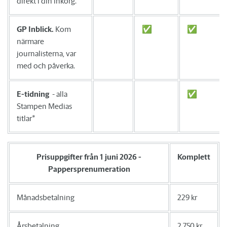
direkt i din inkorg.
GP Inblick.
Kom
✅
✅
närmare
journalisterna, var
med och påverka.
E-tidning
- alla
✅
Stampen Medias
titlar*
Prisuppgifter från 1 juni 2026 -
Komplett
Pappersprenumeration
Månadsbetalning
229 kr
Årsbetalning
2 750 kr