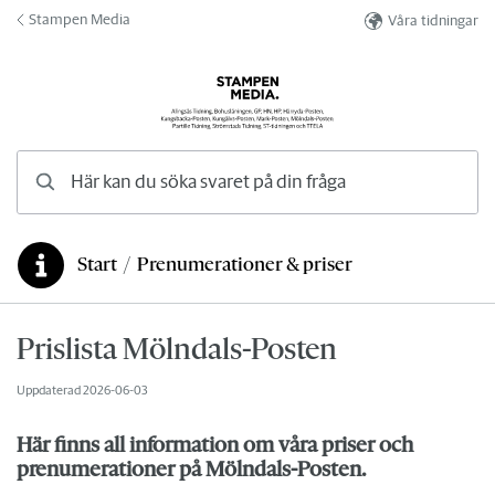
Hoppa till innehåll
Stampen Media
Våra tidningar
Här kan du söka svaret på din fråga
Start
/
Prenumerationer & priser
Du är här:
Prislista Mölndals-Posten
Uppdaterad
2026-06-03
Här finns all information om våra priser och
prenumerationer på Mölndals-Posten.