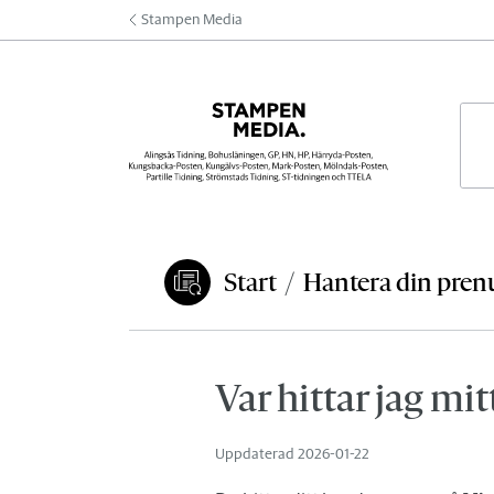
Hoppa till innehåll
Stampen Media
Här 
Start
/
Hantera din pre
Du är här:
Var hittar jag 
Uppdaterad
2026-01-22